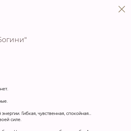
Богини"
нет.
ные.
 энергии. Гибкая, чувственная, спокойная…
воей силе.