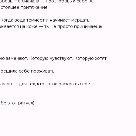
бовь. Но сначала — про любовь к себе. А
астоящее притяжение.
 Когда вода темнеет и начинает мерцать
крывается на коже — ты не просто принимаешь
ю замечают. Которую чувствуют. Которую хотят.
азрешила себе проживать.
варц — для тех, кто готов раскрыть своё
бе этот ритуал)