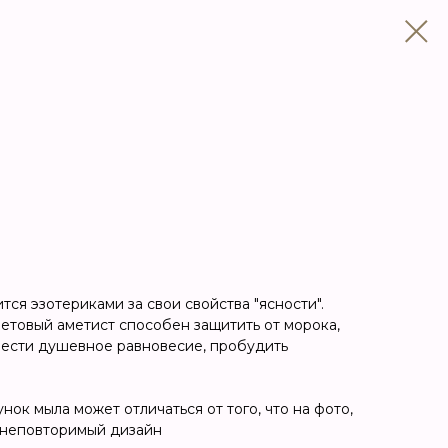
тся эзотериками за свои свойства "ясности".
летовый аметист способен защитить от морока,
брести душевное равновесие, пробудить
ок мыла может отличаться от того, что на фото,
 неповторимый дизайн